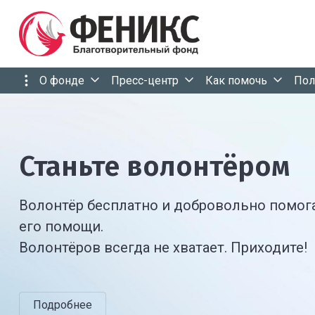
О фонде
Пресс-центр
Как помочь
Пол
Станьте волонтёром
Станьте волонтёром
Вместе меняем Мир
Волонтёр бесплатно и добровольно помога
Волонтёр бесплатно и добровольно помога
Спасение одного человека не меняет Мир,
его помощи.
его помощи.
но Мир точно изменится для этого человек
Волонтёров всегда не хватает. Приходите!
Волонтёров всегда не хватает. Приходите!
Программы
Подробнее
Подробнее