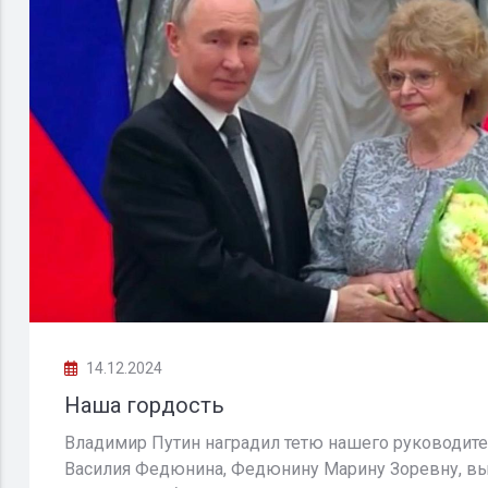
14.12.2024
Наша гордость
Владимир Путин наградил тетю нашего руководит
Василия Федюнина, Федюнину Марину Зоревну, в