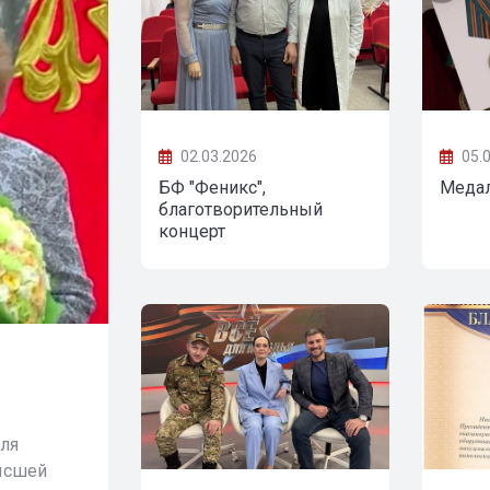
02.03.2026
05.
БФ "Феникс",
Меда
благотворительный
концерт
15.08.2024
Все для Победы в СМИ
еля
Все для Победы. Телеканал Енисей К
ысшей
на передачу нашего рукводителя Ва