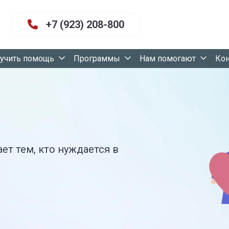
+7 (923) 208-800
учить помощь
Программы
Нам помогают
Ко
ет тем, кто нуждается в
ет тем, кто нуждается в
а!