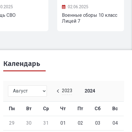
ды" Обсуд...
своих площадках предст
10.2025
02.06.2025
щь СВО
Военные сборы 10 класс
Лицей 7
Календарь
2023
2024
Пн
Вт
Ср
Чт
Пт
Сб
Вс
29
30
31
01
02
03
04